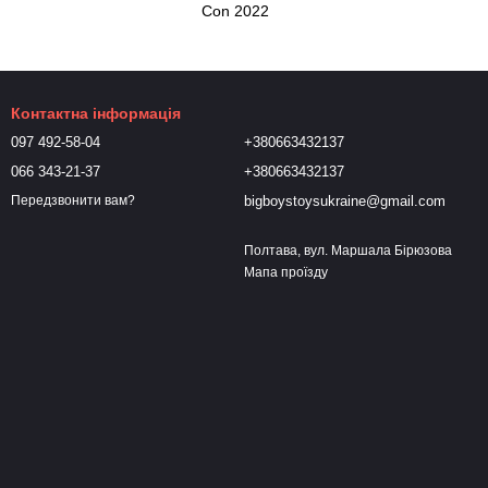
Con 2022
Контактна інформація
097 492-58-04
+380663432137
066 343-21-37
+380663432137
bigboystoysukraine@gmail.com
Передзвонити вам?
Полтава, вул. Маршала Бірюзова
Мапа проїзду