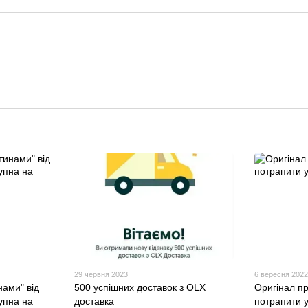
29 червня 2023
6 вересня 202
нами" від
500 успішних доставок з OLX
Оригінал пр
упна на
доставка
потрапити у