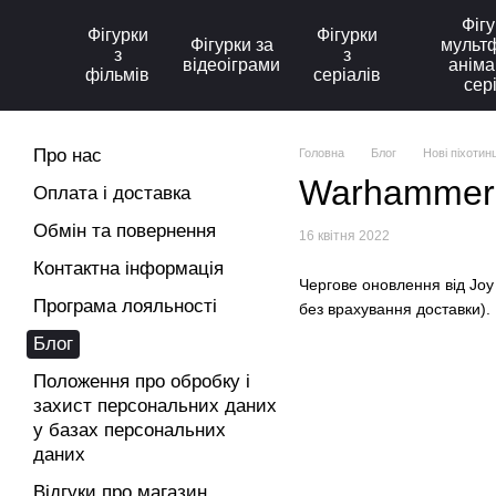
Перейти до основного контенту
Фігу
Фігурки
Фігурки
Фігурки за
мультф
з
з
відеоіграми
аніма
фільмів
серіалів
сер
Про нас
Головна
Блог
Нові піхотин
Warhammer 
Оплата і доставка
Обмін та повернення
16 квітня 2022
Контактна інформація
Чергове оновлення від Joy 
Програма лояльності
без врахування доставки). 
Блог
Положення про обробку і
захист персональних даних
у базах персональних
даних
Відгуки про магазин