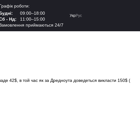
Графік роботи:
Будні:
09:00–18:00
Укр
Рус
Сб - Нд:
11:00–15:00
Замовлення приймаються 24/7
ладе 42$, в той час як за Дредноута доведеться викласти 150$ (