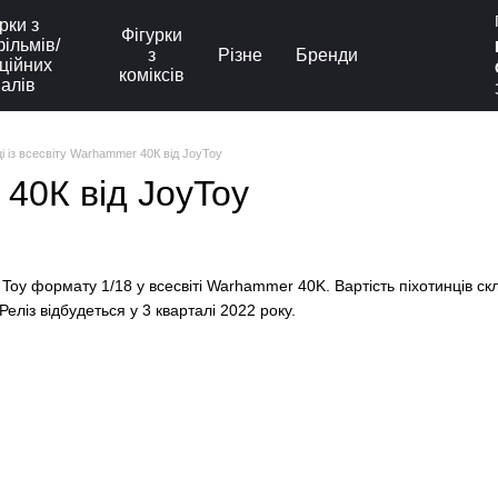
рки з
Фігурки
ільмів/
з
Різне
Бренди
ційних
коміксів
іалів
ці із всесвіту Warhammer 40К від JoyToy
40К від JoyToy
Toy формату 1/18 у всесвіті Warhammer 40K. Вартість піхотинців ск
Реліз відбудеться у 3 кварталі 2022 року.