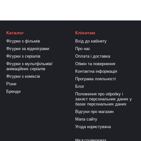
Каталог
Клієнтам
Фігурки з фільмів
Вхід до кабінету
Фігурки за відеоіграми
Про нас
Фігурки з серіалів
Оплата і доставка
Фігурки з мультфільмів/
Обмін та повернення
анімаційних серіалів
Контактна інформація
Фігурки з коміксів
Програма лояльності
Різне
Блог
Бренди
Положення про обробку і
захист персональних даних у
базах персональних даних
Відгуки про магазин
Мапа сайту
Угода користувача
Ми в соцмережах