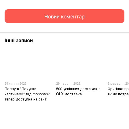
Новий коментар
Інші записи
29 липня 2023
29 червня 2023
6 вересня 20
Послуга "Покупка
500 успішних доставок з
Оригінал пр
частинами" від monobank
OLX доставка
як не потра
тепер доступна на сайті